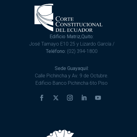
Edificio Matriz,Quito:
José Tamayo E10 25 y Lizardo García /
Teléfono:
(02) 394-1800
Sede Guayaquil:
Calle Pichincha y Av. 9 de Octubre.
Edificio Banco Pichincha 6to Piso