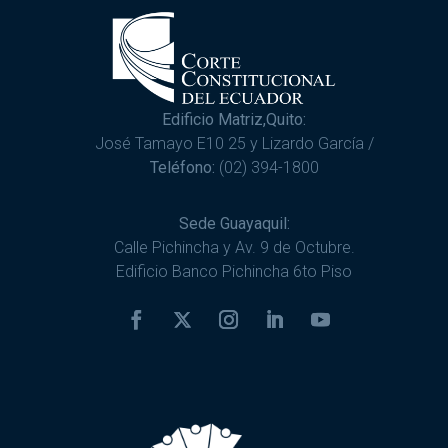
Edificio Matriz,Quito:
José Tamayo E10 25 y Lizardo García /
Teléfono:
(02) 394-1800
Sede Guayaquil:
Calle Pichincha y Av. 9 de Octubre.
Edificio Banco Pichincha 6to Piso