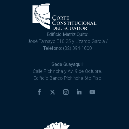
Edificio Matriz,Quito:
José Tamayo E10 25 y Lizardo García /
Teléfono:
(02) 394-1800
Sede Guayaquil:
Calle Pichincha y Av. 9 de Octubre.
Edificio Banco Pichincha 6to Piso