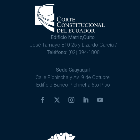
Edificio Matriz,Quito:
José Tamayo E10 25 y Lizardo García /
Teléfono:
(02) 394-1800
Sede Guayaquil:
Calle Pichincha y Av. 9 de Octubre.
Edificio Banco Pichincha 6to Piso