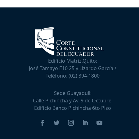
Edificio Matriz,Quito:
José Tamayo E10 25 y Lizardo García /
Teléfono:
(02) 394-1800
Sede Guayaquil:
Calle Pichincha y Av. 9 de Octubre.
Edificio Banco Pichincha 6to Piso