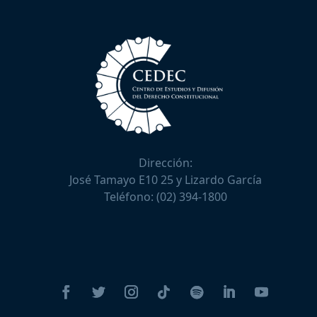
Dirección:
José Tamayo E10 25 y Lizardo García
Teléfono:
(02) 394-1800