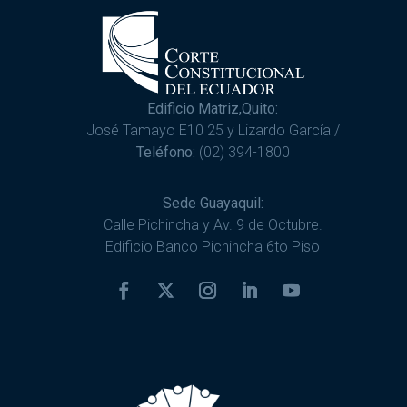
Edificio Matriz,Quito:
José Tamayo E10 25 y Lizardo García /
Teléfono:
(02) 394-1800
Sede Guayaquil:
Calle Pichincha y Av. 9 de Octubre.
Edificio Banco Pichincha 6to Piso