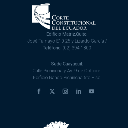
Edificio Matriz,Quito:
José Tamayo E10 25 y Lizardo García /
Teléfono:
(02) 394-1800
Sede Guayaquil:
Calle Pichincha y Av. 9 de Octubre.
Edificio Banco Pichincha 6to Piso