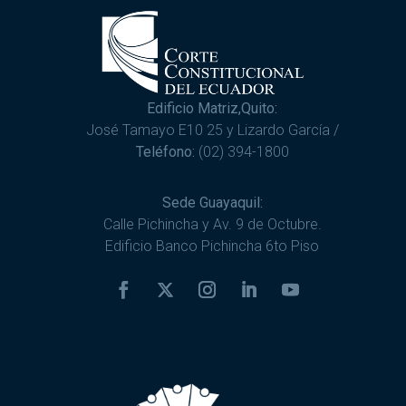
Edificio Matriz,Quito:
José Tamayo E10 25 y Lizardo García /
Teléfono:
(02) 394-1800
Sede Guayaquil:
Calle Pichincha y Av. 9 de Octubre.
Edificio Banco Pichincha 6to Piso