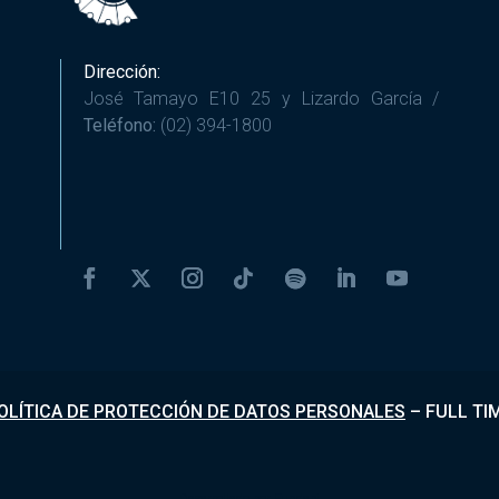
Dirección:
José Tamayo E10 25 y Lizardo García /
Teléfono:
(02) 394-1800
OLÍTICA DE PROTECCIÓN DE DATOS PERSONALES
–
FULL TI
Desarrollado por
Fundapi