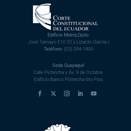
Edificio Matriz,Quito:
José Tamayo E10 25 y Lizardo García /
Teléfono:
(02) 394-1800
Sede Guayaquil:
Calle Pichincha y Av. 9 de Octubre.
Edificio Banco Pichincha 6to Piso