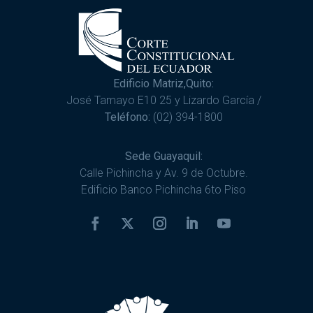
Edificio Matriz,Quito:
José Tamayo E10 25 y Lizardo García /
Teléfono:
(02) 394-1800
Sede Guayaquil:
Calle Pichincha y Av. 9 de Octubre.
Edificio Banco Pichincha 6to Piso