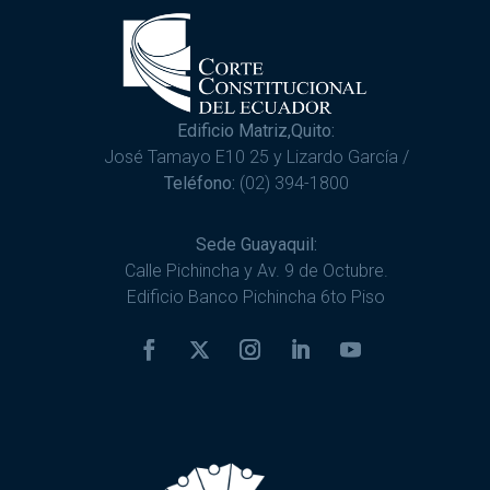
Edificio Matriz,Quito:
José Tamayo E10 25 y Lizardo García /
Teléfono:
(02) 394-1800
Sede Guayaquil:
Calle Pichincha y Av. 9 de Octubre.
Edificio Banco Pichincha 6to Piso