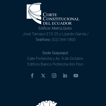
Edificio Matriz,Quito:
José Tamayo E10 25 y Lizardo García /
Teléfono:
(02) 394-1800
Sede Guayaquil:
Calle Pichincha y Av. 9 de Octubre.
Edificio Banco Pichincha 6to Piso