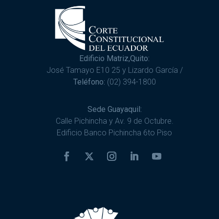
Edificio Matriz,Quito:
José Tamayo E10 25 y Lizardo García /
Teléfono:
(02) 394-1800
Sede Guayaquil:
Calle Pichincha y Av. 9 de Octubre.
Edificio Banco Pichincha 6to Piso