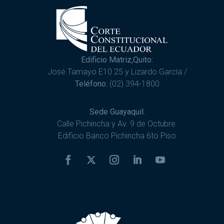
Edificio Matriz,Quito:
José Tamayo E10 25 y Lizardo García /
Teléfono:
(02) 394-1800
Sede Guayaquil:
Calle Pichincha y Av. 9 de Octubre.
Edificio Banco Pichincha 6to Piso