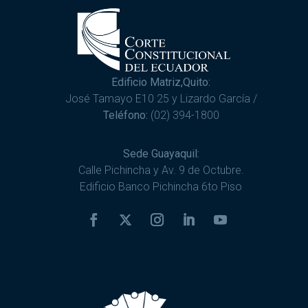
Edificio Matriz,Quito:
José Tamayo E10 25 y Lizardo García /
Teléfono:
(02) 394-1800
Sede Guayaquil:
Calle Pichincha y Av. 9 de Octubre.
Edificio Banco Pichincha 6to Piso