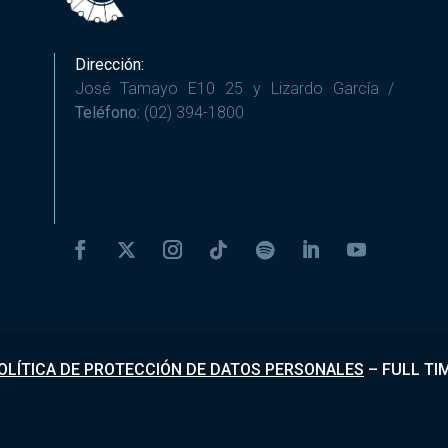
Dirección:
José Tamayo E10 25 y Lizardo García /
Teléfono:
(02) 394-1800
OLÍTICA DE PROTECCIÓN DE DATOS PERSONALES
–
FULL TI
Desarrollado por
Fundapi