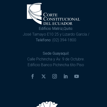
Edificio Matriz,Quito:
José Tamayo E10 25 y Lizardo García /
Teléfono:
(02) 394-1800
Sede Guayaquil:
Calle Pichincha y Av. 9 de Octubre.
Edificio Banco Pichincha 6to Piso