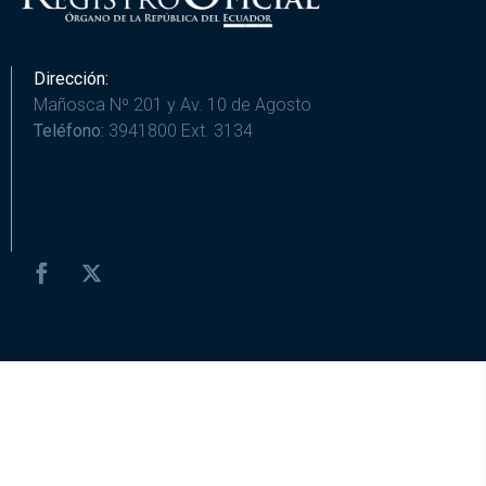
Dirección:
Mañosca Nº 201 y Av. 10 de Agosto
Teléfono:
3941800 Ext. 3134
ME