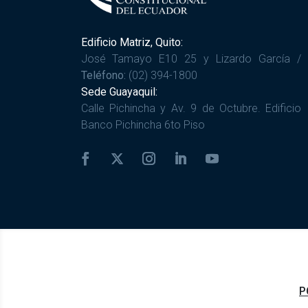
Edificio Matriz, Quito:
José Tamayo E10 25 y Lizardo García /
Teléfono:
(02) 394-1800
Sede Guayaquil:
Calle Pichincha y Av. 9 de Octubre. Edificio
Banco Pichincha 6to Piso
P