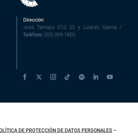
Dirección:
José Tamayo E10 25 y Lizardo García /
Teléfono:
(02) 394-1800
OLÍTICA DE PROTECCIÓN DE DATOS PERSONALES
–
FULL TI