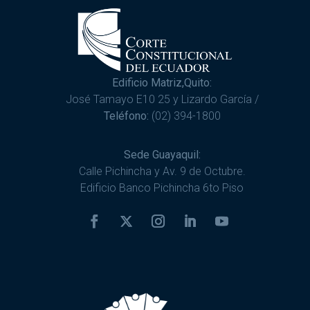
Edificio Matriz,Quito:
José Tamayo E10 25 y Lizardo García /
Teléfono:
(02) 394-1800
Sede Guayaquil:
Calle Pichincha y Av. 9 de Octubre.
Edificio Banco Pichincha 6to Piso