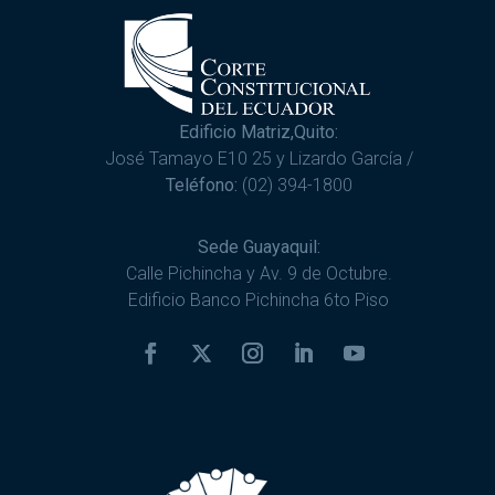
Edificio Matriz,Quito:
José Tamayo E10 25 y Lizardo García /
Teléfono:
(02) 394-1800
Sede Guayaquil:
Calle Pichincha y Av. 9 de Octubre.
Edificio Banco Pichincha 6to Piso