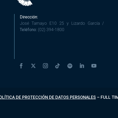
Dirección:
José Tamayo E10 25 y Lizardo García /
Teléfono:
(02) 394-1800
OLÍTICA DE PROTECCIÓN DE DATOS PERSONALES
–
FULL TI
Desarrollado por
Fundapi