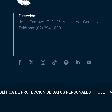
Dirección:
José Tamayo E10 25 y Lizardo García /
Teléfono:
(02) 394-1800
OLÍTICA DE PROTECCIÓN DE DATOS PERSONALES
–
FULL TI
Desarrollado por
Fundapi