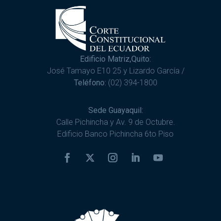
Edificio Matriz,Quito:
José Tamayo E10 25 y Lizardo García /
Teléfono:
(02) 394-1800
Sede Guayaquil:
Calle Pichincha y Av. 9 de Octubre.
Edificio Banco Pichincha 6to Piso