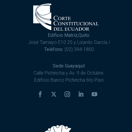
Edificio Matriz,Quito:
José Tamayo E10 25 y Lizardo García /
Teléfono:
(02) 394-1800
Sede Guayaquil:
Calle Pichincha y Av. 9 de Octubre.
Edificio Banco Pichincha 6to Piso