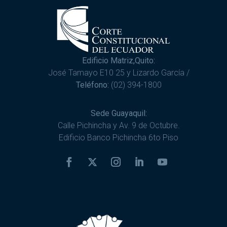
Edificio Matriz,Quito:
José Tamayo E10 25 y Lizardo García /
Teléfono:
(02) 394-1800
Sede Guayaquil:
Calle Pichincha y Av. 9 de Octubre.
Edificio Banco Pichincha 6to Piso