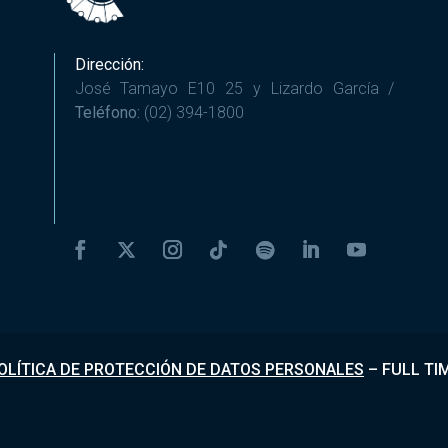
Dirección:
José Tamayo E10 25 y Lizardo García /
Teléfono:
(02) 394-1800
OLÍTICA DE PROTECCIÓN DE DATOS PERSONALES
–
FULL TI
Desarrollado por
Fundapi