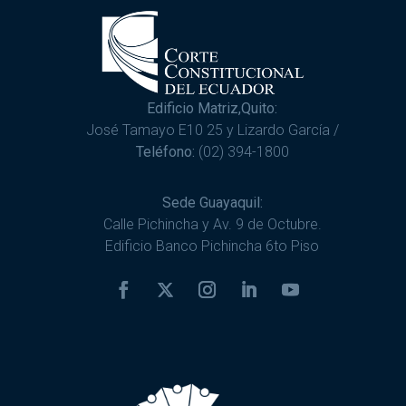
Edificio Matriz,Quito:
José Tamayo E10 25 y Lizardo García /
Teléfono:
(02) 394-1800
Sede Guayaquil:
Calle Pichincha y Av. 9 de Octubre.
Edificio Banco Pichincha 6to Piso