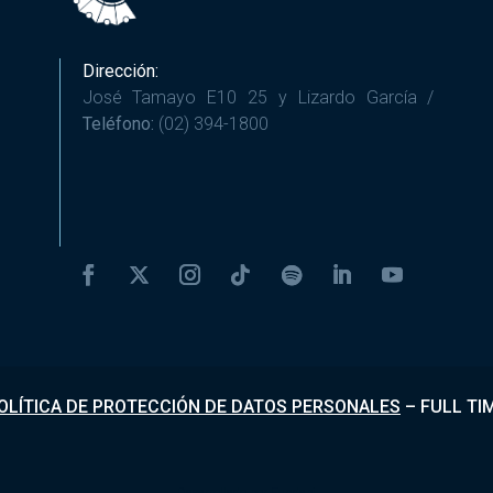
Dirección:
José Tamayo E10 25 y Lizardo García /
Teléfono:
(02) 394-1800
OLÍTICA DE PROTECCIÓN DE DATOS PERSONALES
–
FULL TI
Desarrollado por
Fundapi