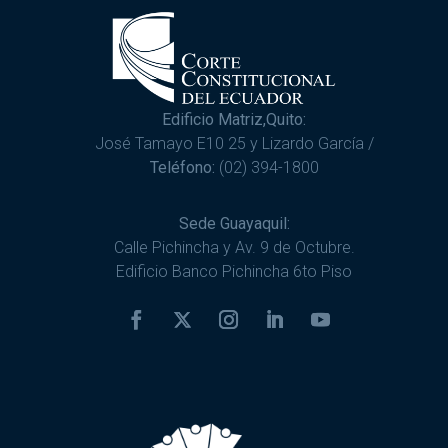
Edificio Matriz,Quito:
José Tamayo E10 25 y Lizardo García /
Teléfono:
(02) 394-1800
Sede Guayaquil:
Calle Pichincha y Av. 9 de Octubre.
Edificio Banco Pichincha 6to Piso