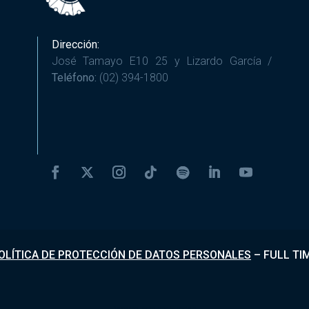
Dirección:
José Tamayo E10 25 y Lizardo García /
Teléfono:
(02) 394-1800
OLÍTICA DE PROTECCIÓN DE DATOS PERSONALES
–
FULL TI
Desarrollado por
Fundapi