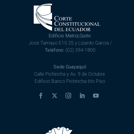
Edificio Matriz,Quito:
José Tamayo E10 25 y Lizardo García /
Teléfono:
(02) 394-1800
Sede Guayaquil:
Calle Pichincha y Av. 9 de Octubre.
Edificio Banco Pichincha 6to Piso