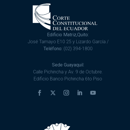
Edificio Matriz,Quito:
José Tamayo E10 25 y Lizardo García /
Teléfono:
(02) 394-1800
Sede Guayaquil:
Calle Pichincha y Av. 9 de Octubre.
Edificio Banco Pichincha 6to Piso