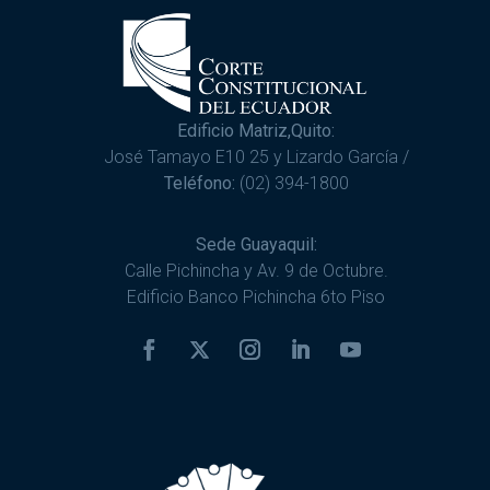
Edificio Matriz,Quito:
José Tamayo E10 25 y Lizardo García /
Teléfono:
(02) 394-1800
Sede Guayaquil:
Calle Pichincha y Av. 9 de Octubre.
Edificio Banco Pichincha 6to Piso