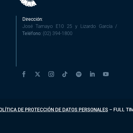
Dirección:
José Tamayo E10 25 y Lizardo García /
Teléfono:
(02) 394-1800
OLÍTICA DE PROTECCIÓN DE DATOS PERSONALES
–
FULL TI
Desarrollado por
Fundapi