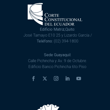
Edificio Matriz,Quito:
José Tamayo E10 25 y Lizardo García /
Teléfono:
(02) 394-1800
Sede Guayaquil:
Calle Pichincha y Av. 9 de Octubre.
Edificio Banco Pichincha 6to Piso