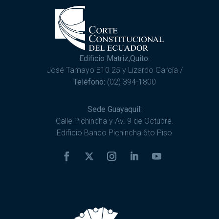
Edificio Matriz,Quito:
José Tamayo E10 25 y Lizardo García /
Teléfono:
(02) 394-1800
Sede Guayaquil:
Calle Pichincha y Av. 9 de Octubre.
Edificio Banco Pichincha 6to Piso