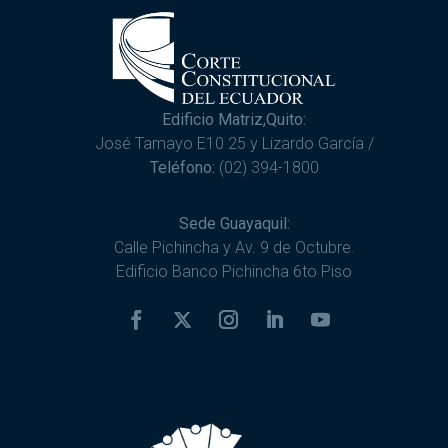
Edificio Matriz,Quito:
José Tamayo E10 25 y Lizardo García /
Teléfono:
(02) 394-1800
Sede Guayaquil:
Calle Pichincha y Av. 9 de Octubre.
Edificio Banco Pichincha 6to Piso