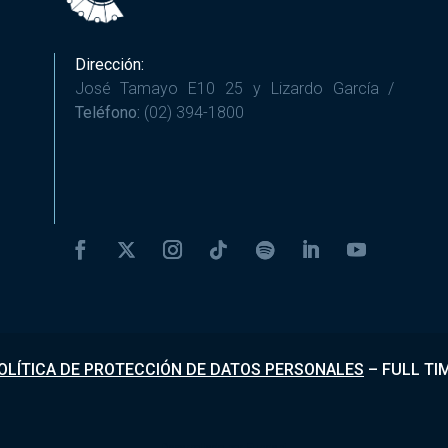
Dirección:
José Tamayo E10 25 y Lizardo García /
Teléfono:
(02) 394-1800
OLÍTICA DE PROTECCIÓN DE DATOS PERSONALES
–
FULL TI
Desarrollado por
Fundapi