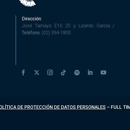
Dirección:
José Tamayo E10 25 y Lizardo García /
Teléfono:
(02) 394-1800
OLÍTICA DE PROTECCIÓN DE DATOS PERSONALES
–
FULL TI
Desarrollado por
Fundapi