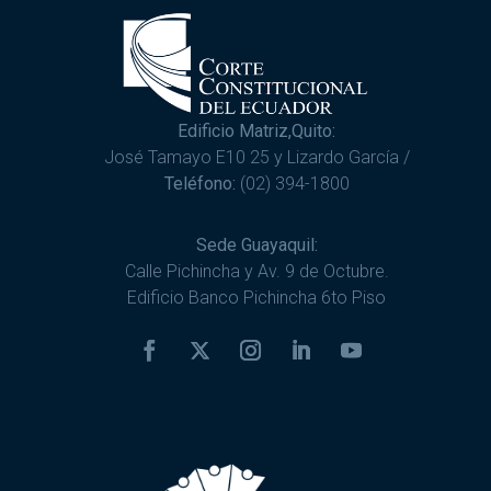
Edificio Matriz,Quito:
José Tamayo E10 25 y Lizardo García /
Teléfono:
(02) 394-1800
Sede Guayaquil:
Calle Pichincha y Av. 9 de Octubre.
Edificio Banco Pichincha 6to Piso