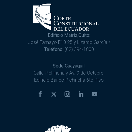
Edificio Matriz,Quito:
José Tamayo E10 25 y Lizardo García /
Teléfono:
(02) 394-1800
Sede Guayaquil:
Calle Pichincha y Av. 9 de Octubre.
Edificio Banco Pichincha 6to Piso