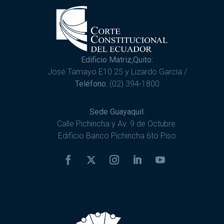
Edificio Matriz,Quito:
José Tamayo E10 25 y Lizardo García /
Teléfono:
(02) 394-1800
Sede Guayaquil:
Calle Pichincha y Av. 9 de Octubre.
Edificio Banco Pichincha 6to Piso