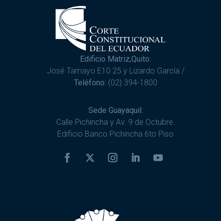
Edificio Matriz,Quito:
José Tamayo E10 25 y Lizardo García /
Teléfono:
(02) 394-1800
Sede Guayaquil:
Calle Pichincha y Av. 9 de Octubre.
Edificio Banco Pichincha 6to Piso