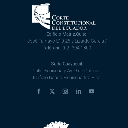
Edificio Matriz,Quito:
José Tamayo E10 25 y Lizardo García /
Teléfono:
(02) 394-1800
Sede Guayaquil:
Calle Pichincha y Av. 9 de Octubre.
Edificio Banco Pichincha 6to Piso