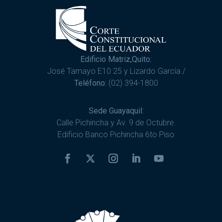
Edificio Matriz,Quito:
José Tamayo E10 25 y Lizardo García /
Teléfono:
(02) 394-1800
Sede Guayaquil:
Calle Pichincha y Av. 9 de Octubre.
Edificio Banco Pichincha 6to Piso