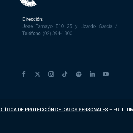
Dirección:
José Tamayo E10 25 y Lizardo García /
Teléfono:
(02) 394-1800
OLÍTICA DE PROTECCIÓN DE DATOS PERSONALES
–
FULL TI
Desarrollado por
Fundapi