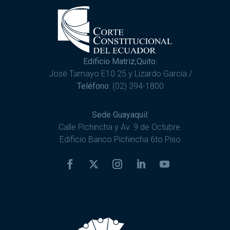
Edificio Matriz,Quito:
José Tamayo E10 25 y Lizardo García /
Teléfono:
(02) 394-1800
Sede Guayaquil:
Calle Pichincha y Av. 9 de Octubre.
Edificio Banco Pichincha 6to Piso