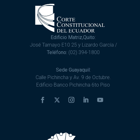
Edificio Matriz,Quito:
José Tamayo E10 25 y Lizardo García /
Teléfono:
(02) 394-1800
Sede Guayaquil:
Calle Pichincha y Av. 9 de Octubre.
Edificio Banco Pichincha 6to Piso