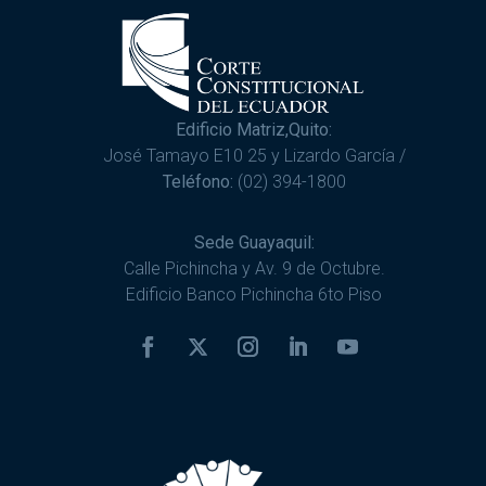
Edificio Matriz,Quito:
José Tamayo E10 25 y Lizardo García /
Teléfono:
(02) 394-1800
Sede Guayaquil:
Calle Pichincha y Av. 9 de Octubre.
Edificio Banco Pichincha 6to Piso